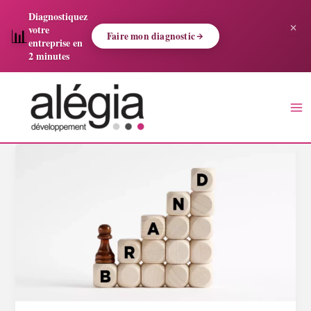
Aller
Diagnostiquez
×
au
votre
📊
Faire mon diagnostic
contenu
entreprise en
2 minutes