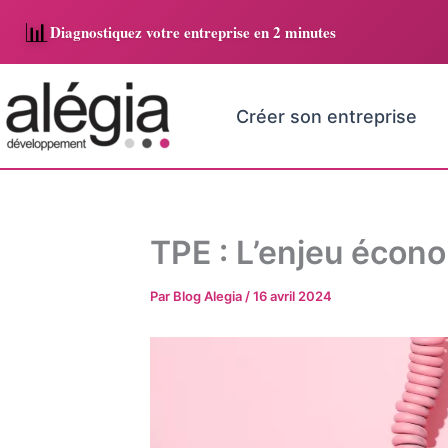
Aller
📊
Diagnostiquez votre entreprise en 2 minutes
au
contenu
Saisissez
votre
adresse
Créer son entreprise
e-
mail…
TPE : L’enjeu écon
Par
Blog Alegia
/
16 avril 2024