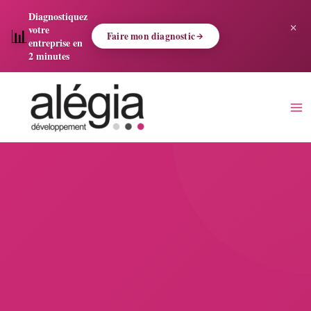
Aller
Diagnostiquez
×
au
votre
📊
Faire mon diagnostic
contenu
entreprise en
2 minutes