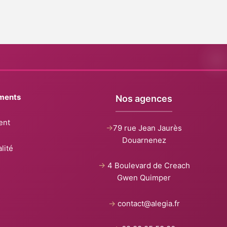
ments
Nos agences
ent
->
79 rue Jean Jaurès
Douarnenez
lité
->
4 Boulevard de Creach
Gwen Quimper
s
->
contact@alegia.fr