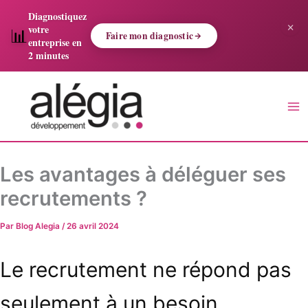
Aller
Diagnostiquez
×
au
votre
📊
Faire mon diagnostic
contenu
entreprise en
2 minutes
Saisissez
votre
adresse
e-
mail…
Les avantages à déléguer ses
recrutements ?
Par
Blog Alegia
/
26 avril 2024
Le recrutement ne répond pas
seulement à un besoin