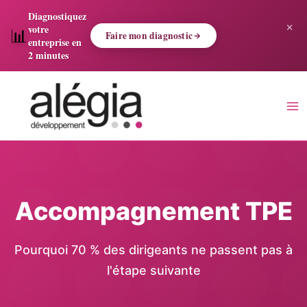
Aller
Diagnostiquez
×
au
votre
📊
Faire mon diagnostic
contenu
entreprise en
2 minutes
Saisissez
votre
adresse
e-
mail…
Accompagnement TPE
Pourquoi 70 % des dirigeants ne passent pas à
l'étape suivante