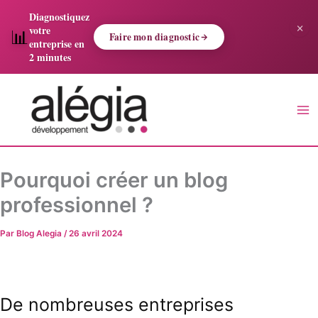
Aller
Diagnostiquez
×
au
votre
📊
Faire mon diagnostic
contenu
entreprise en
2 minutes
Saisissez
votre
adresse
e-
mail…
Pourquoi créer un blog
professionnel ?
Par
Blog Alegia
/
26 avril 2024
De nombreuses entreprises