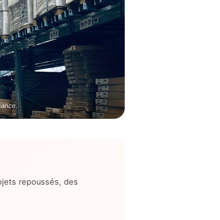
sance.
ojets repoussés, des