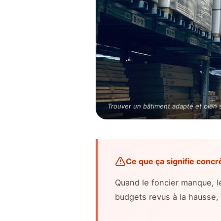
Trouver un bâtiment adapté et bien 
Ce que ça signifie conc
Quand le foncier manque, l
budgets revus à la hausse,