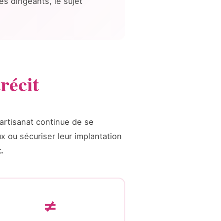
s dirigeants, le sujet
récit
artisanat continue de se
 ou sécuriser leur implantation
.
≠