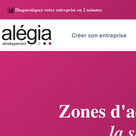
Aller
📊
Diagnostiquez votre entreprise en 2 minutes
au
contenu
Saisissez
votre
adresse
Créer son entreprise
e-
mail…
Zones d'a
la 